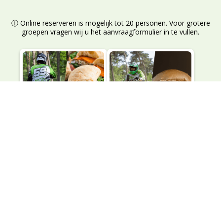
ⓘ Online reserveren is mogelijk tot 20 personen. Voor grotere
groepen vragen wij u het aanvraagformulier in te vullen.
2 runs crossen + luxe
2 runs crossen +
lunch
hamburgermenu
€67,45 p.p.
€68,45 p.p.
🕒 ± 2:45 uur
🕒 ± 2:45